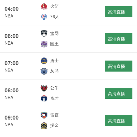
火箭
04:00
高清直播
NBA
76人
篮网
06:00
高清直播
NBA
国王
勇士
07:00
高清直播
NBA
灰熊
公牛
08:00
高清直播
NBA
奇才
雷霆
09:00
高清直播
NBA
掘金