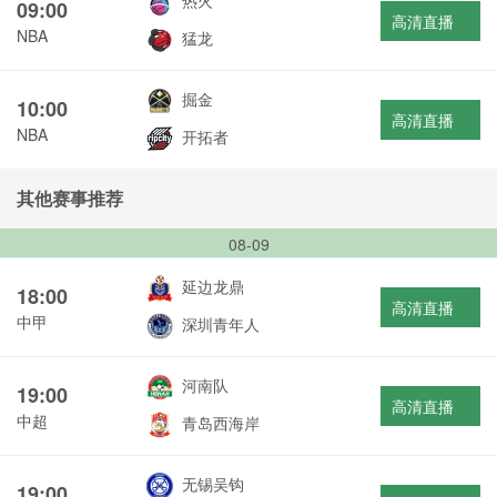
热火
09:00
高清直播
NBA
猛龙
掘金
10:00
高清直播
NBA
开拓者
其他赛事推荐
08-09
延边龙鼎
18:00
高清直播
中甲
深圳青年人
河南队
19:00
高清直播
中超
青岛西海岸
无锡吴钩
19:00