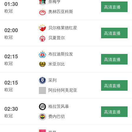
奈梅亨
01:30
高清直播
欧冠
奥林匹亚科斯
贝尔格莱德红星
02:00
高清直播
欧冠
贝夏普尔
布拉迪斯拉发
02:15
高清直播
欧冠
米亚尔比
采列
02:15
高清直播
欧冠
阿拉特阿美尼亚
格拉茨风暴
02:30
高清直播
欧冠
费内巴切