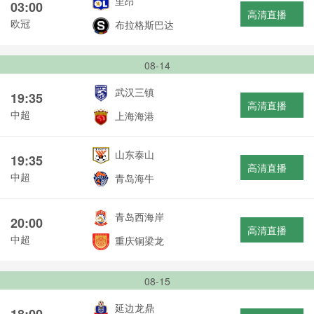
里昂
03:00
高清直播
欧冠
布拉格斯巴达
08-14
武汉三镇
19:35
高清直播
中超
上海海港
山东泰山
19:35
高清直播
中超
青岛海牛
青岛西海岸
20:00
高清直播
中超
重庆铜梁龙
08-15
延边龙鼎
18:00