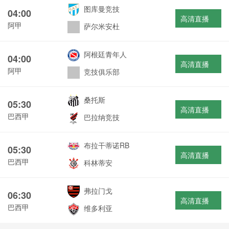
图库曼竞技
04:00
高清直播
阿甲
萨尔米安杜
阿根廷青年人
04:00
高清直播
阿甲
竞技俱乐部
桑托斯
05:30
高清直播
巴西甲
巴拉纳竞技
布拉干蒂诺RB
05:30
高清直播
巴西甲
科林蒂安
弗拉门戈
06:30
高清直播
巴西甲
维多利亚