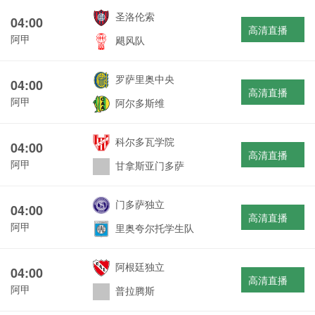
圣洛伦索
04:00
高清直播
阿甲
飓风队
罗萨里奥中央
04:00
高清直播
阿甲
阿尔多斯维
科尔多瓦学院
04:00
高清直播
阿甲
甘拿斯亚门多萨
门多萨独立
04:00
高清直播
阿甲
里奥夸尔托学生队
阿根廷独立
04:00
高清直播
阿甲
普拉腾斯