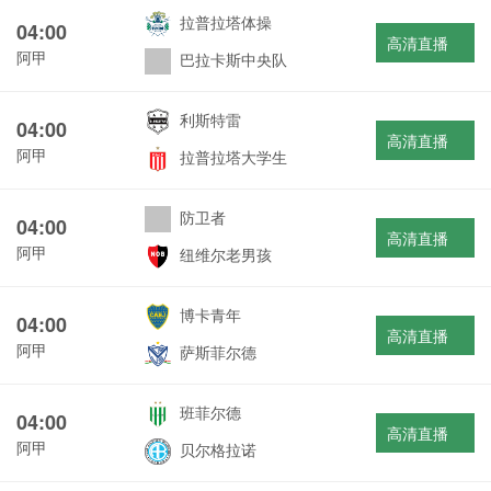
拉普拉塔体操
04:00
高清直播
阿甲
巴拉卡斯中央队
利斯特雷
04:00
高清直播
阿甲
拉普拉塔大学生
防卫者
04:00
高清直播
阿甲
纽维尔老男孩
博卡青年
04:00
高清直播
阿甲
萨斯菲尔德
班菲尔德
04:00
高清直播
阿甲
贝尔格拉诺