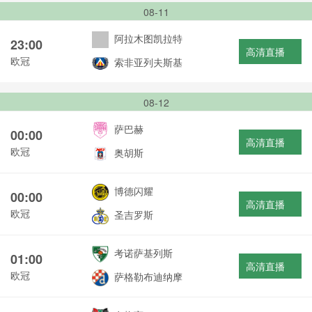
08-11
阿拉木图凯拉特
23:00
高清直播
欧冠
索非亚列夫斯基
08-12
萨巴赫
00:00
高清直播
欧冠
奥胡斯
博德闪耀
00:00
高清直播
欧冠
圣吉罗斯
考诺萨基列斯
01:00
高清直播
欧冠
萨格勒布迪纳摩