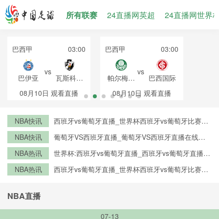
所有联赛
24直播网英超
24直播网世界
巴西甲
03:00
巴西甲
03:00
vs
vs
巴伊亚
瓦斯科达
帕尔梅拉
巴西国际
伽马
斯
08月10日
观看直播
08月10日
观看直播
NBA快讯
西班牙vs葡萄牙直播_世界杯西班牙vs葡萄牙比赛直
播高清入口_西班牙vs葡萄牙预测分析直播
NBA快讯
葡萄牙VS西班牙直播_葡萄牙VS西班牙直播在线观
看_葡萄牙VS西班牙实时全场直播入口
NBA热讯
世界杯:西班牙vs葡萄牙直播_西班牙vs葡萄牙直播免
费观看_世界杯今日西班牙vs葡萄牙直播在线观看高
NBA热讯
西班牙vs葡萄牙直播_世界杯西班牙vs葡萄牙比赛直
清视频直播
播高清入口_西班牙vs葡萄牙预测分析直播
NBA直播
07-13