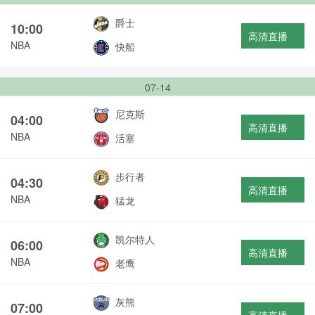
爵士
10:00
高清直播
NBA
快船
07-14
尼克斯
04:00
高清直播
NBA
活塞
步行者
04:30
高清直播
NBA
猛龙
凯尔特人
06:00
高清直播
NBA
老鹰
灰熊
07:00