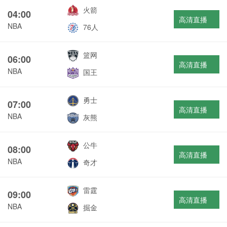
火箭
04:00
高清直播
NBA
76人
篮网
06:00
高清直播
NBA
国王
勇士
07:00
高清直播
NBA
灰熊
公牛
08:00
高清直播
NBA
奇才
雷霆
09:00
高清直播
NBA
掘金