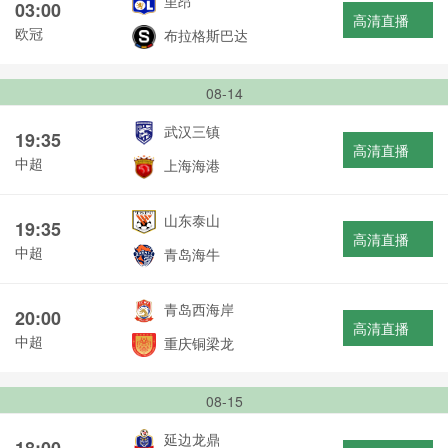
里昂
03:00
高清直播
欧冠
布拉格斯巴达
08-14
武汉三镇
19:35
高清直播
中超
上海海港
山东泰山
19:35
高清直播
中超
青岛海牛
青岛西海岸
20:00
高清直播
中超
重庆铜梁龙
08-15
延边龙鼎
18:00