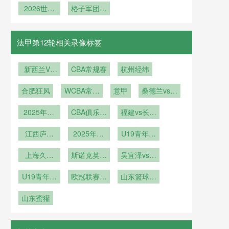
草坪管理首
2026世界
准的演进历
馆：草皮品
格子军团韧
安全通道宽
西班牙青春
次成为必修
杯葡萄牙人
种从暖季到
劲依旧
程
度标准的技
风暴剑指
才井喷
课
冷季的全面
术审视与解
2026
转型
读
法甲第12轮相关录像标签
新西兰VS
CBA常规赛
杭州经纬
埃及新西兰
合肥狂风
VS埃及直
WCBA常规
意甲
桑德兰vs纽
播
赛
卡斯尔联
2025年12
CBA俱乐部
福建vs长沙
月14日
杯南宁赛区
勇胜
江西庐山
2025年11
U19青年篮
U21
月30日
球联赛小组
上海久事
斯诺克英锦
吴宜泽vs迈
赛第7轮
U19vs福建
赛第1轮
克尔-霍尔
U19青年篮
浔兴U19
欧冠联赛阶
山东篮球联
特
球联赛小组
段第5轮
赛
山东蜜獾
赛第5轮