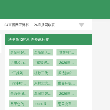
24直播网亚洲杯
24直播网欧联
法甲第12轮相关资讯标签
男足捧起女
全场陷入沉
世界杯“亿
足奖杯
默！
时代”：16
足坛权力格
“超级碗中
岁新王登基
2026世界
局暗流涌动
场封神之
杯新规首
“三娃奶爸
祖孙三代天
战：泰勒·
瓜达拉哈拉
秀：ABBA
海外苦撑
斯威夫特与
涯各散
点球制引发
球场音响升
72小时机
冰封北境：
碧昂丝
的淘汰赛博
世界杯极寒
级完工
能重置：美
埃德蒙顿零
弈重塑与战
之战
加墨世界杯
墨西哥城足
单届红牌最
下十度
2026世界
术变局
第三轮赛后
球学院课程
少纪录与世
杯费城赛
恢复系统调
改革：裁判
基于您的要
界杯公平竞
2026世界
区：林肯金
恩里克重构
心理素质与
度方案
求
赛奖评选标
杯16座场
融球场球迷
传控哲学：