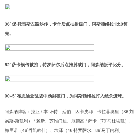
36' 保·托雷斯左路斜传，卡什后点抽射破门，阿斯顿维拉1比0领
先。
52' 萨卡横传被挡，特罗萨尔后点推射破门，阿森纳扳平比分。
90+5' 布恩迪亚乱战中劲射破门，为阿斯顿维拉打入绝杀进球。
阿森纳阵容：拉亚 / 本·怀特、廷伯、因卡皮耶、卡拉菲奥里（86’刘
易斯-斯凯利） / 赖斯、苏维门迪、厄德高 / 萨卡（79’马杜埃凯）、
梅里诺（46’哲凯赖什）、埃泽（46’特罗萨尔、86’马丁内利）