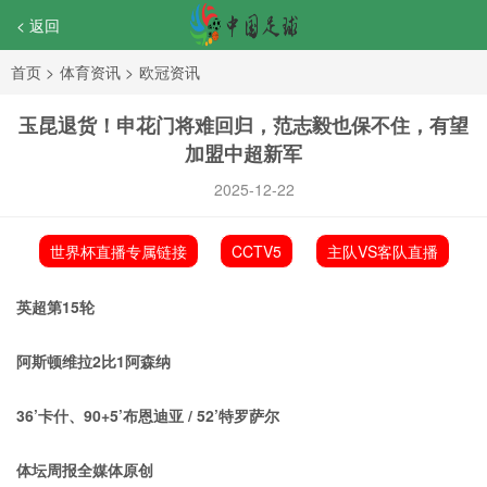
< 返回
首页
>
体育资讯
>
欧冠资讯
玉昆退货！申花门将难回归，范志毅也保不住，有望
加盟中超新军
2025-12-22
世界杯直播专属链接
CCTV5
主队VS客队直播
英超第15轮
阿斯顿维拉2比1阿森纳
36’卡什、90+5’布恩迪亚 / 52’特罗萨尔
体坛周报全媒体原创