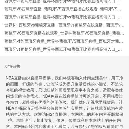
牙比赛直播在线无插件观看
西班牙vs葡萄牙直播_世界杯西班牙vs葡萄牙比赛直播高清入口_西
班牙vs葡萄牙预测分析直播
葡萄牙VS西班牙直播_葡萄牙VS西班牙直播在线观看_葡萄牙VS西
班牙实时全场直播入口
西班牙vs葡萄牙直播_世界杯西班牙vs葡萄牙比赛直播高清入口_西
班牙vs葡萄牙预测分析直播
世界杯: 西班牙vs葡萄牙直播_ 西班牙vs葡萄牙在线直播_ 西班牙vs
葡萄牙CCTV5直播入口-24直播网
葡萄牙VS西班牙直播在线观看_世界杯葡萄牙VS西班牙直播_葡萄牙
VS西班牙比赛观看直达入口
葡萄牙对阵西班牙直播_世界杯葡萄牙VS西班牙直播_西班牙对葡萄
牙比赛直播在线无插件观看
西班牙vs葡萄牙直播_世界杯西班牙vs葡萄牙比赛直播高清入口_西
班牙vs葡萄牙预测分析直播
友情链接
NBA直播由24直播网提供，我们将观赛融入休闲生活美学，用干净
的画面、舒缓的节奏，让篮球成为提升生活质感的小细节。不追求
夸张的视觉效果，只以细腻的画质呈现赛事本真之美，适配各类休
闲场景的审美需求。NBA免费在线直播随时可以开启，不用耗费过
多精力，就能拥有优质的休闲体验。我们优化了视觉呈现效果，让
NBA直播高清无插件平台兼顾美感与实用性，让篮球观赛成为有质
感的生活方式。欢迎访问24直播网，本网站上的所有内容受版权保
护。未经许可，禁止复制、修改、传播或利用本网站上的任何内
容。本网站部分内容来源于互联网，若有侵犯了您的版权请随时与