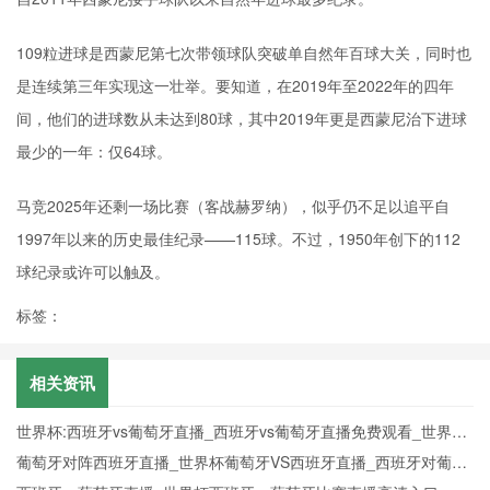
109粒进球是西蒙尼第七次带领球队突破单自然年百球大关，同时也
是连续第三年实现这一壮举。要知道，在2019年至2022年的四年
间，他们的进球数从未达到80球，其中2019年更是西蒙尼治下进球
最少的一年：仅64球。
马竞2025年还剩一场比赛（客战赫罗纳），似乎仍不足以追平自
1997年以来的历史最佳纪录——115球。不过，1950年创下的112
球纪录或许可以触及。
标签：
相关资讯
世界杯:西班牙vs葡萄牙直播_西班牙vs葡萄牙直播免费观看_世界杯
今日西班牙vs葡萄牙直播在线观看高清视频直播
葡萄牙对阵西班牙直播_世界杯葡萄牙VS西班牙直播_西班牙对葡萄